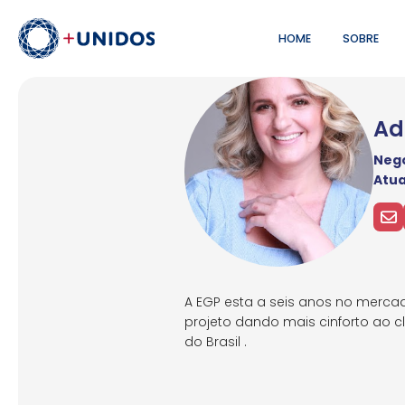
HOME
SOBRE
Ad
Negó
Atu
A EGP esta a seis anos no mercad
projeto dando mais cinforto ao c
do Brasil .