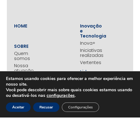
HOME
Inovação
e
Tecnologia
Inova+
SOBRE
Iniciativas
Quem
realizadas
somos
Vertentes
Nossa
atuação
Liderança
e
Nosso
Estamos usando cookies para oferecer a melhor experiência em
Empreendedorismo
impacto
nosso site.
Empreendedorismo
Equipe
Você pode descobrir mais sobre quais cookies estamos usando
Feminino
ou desativá-los nas
configurações
.
Transparência
Move+
Social
Aceitar
Recusar
Configurações
Jovens
REDE
Embaixadores
+UNIDOS
Ações
Parceiros
Emergenciais
institucionais
Unidos