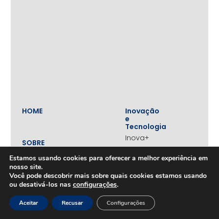
HOME
Inovação
e
Tecnologia
Inova+
SOBRE
Iniciativas
Quem
realizadas
Estamos usando cookies para oferecer a melhor experiência em
somos
nosso site.
Vertentes
Nossa
Você pode descobrir mais sobre quais cookies estamos usando
atuação
Liderança
ou desativá-los nas
configurações
.
e
Nosso
Empreendedorismo
impacto
Aceitar
Recusar
Configurações
Empreendedorismo
Equipe
Feminino