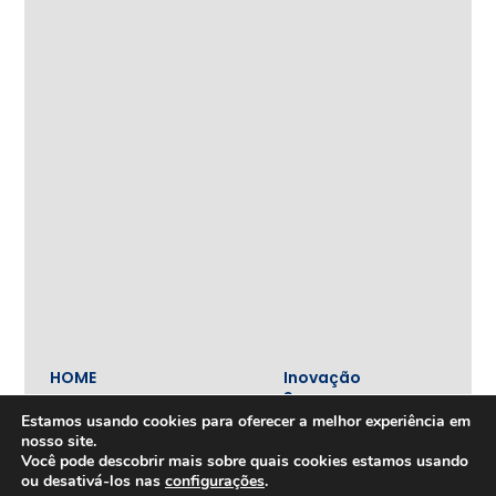
HOME
Inovação
e
Tecnologia
Estamos usando cookies para oferecer a melhor experiência em
Inova+
nosso site.
SOBRE
Você pode descobrir mais sobre quais cookies estamos usando
Iniciativas
Quem
realizadas
ou desativá-los nas
configurações
.
somos