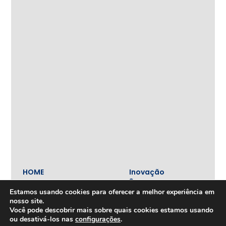
HOME
Inovação
e
Tecnologia
Estamos usando cookies para oferecer a melhor experiência em
Inova+
nosso site.
SOBRE
Você pode descobrir mais sobre quais cookies estamos usando
Iniciativas
Quem
realizadas
ou desativá-los nas
configurações
.
somos