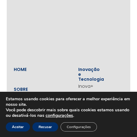
HOME
Inovação
e
Tecnologia
Inova+
SOBRE
Iniciativas
Quem
realizadas
Estamos usando cookies para oferecer a melhor experiência em
somos
nosso site.
Vertentes
Nossa
Você pode descobrir mais sobre quais cookies estamos usando
atuação
Liderança
ou desativá-los nas
configurações
.
e
Nosso
Empreendedorismo
impacto
Aceitar
Recusar
Configurações
Empreendedorismo
Equipe
Feminino