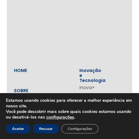
HOME
Inovação
e
Tecnologia
Inova+
SOBRE
Iniciativas
Quem
realizadas
Estamos usando cookies para oferecer a melhor experiência em
somos
nosso site.
Vertentes
Nossa
Você pode descobrir mais sobre quais cookies estamos usando
atuação
Liderança
ou desativá-los nas
configurações
.
e
Nosso
Empreendedorismo
impacto
Aceitar
Recusar
Configurações
Empreendedorismo
Equipe
Feminino