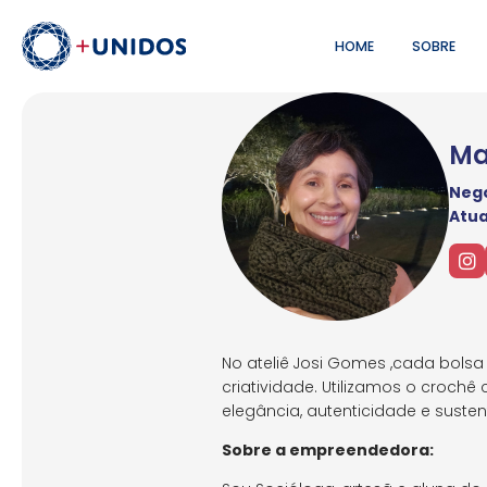
HOME
SOBRE
Ma
Negó
Atu
No ateliê Josi Gomes ,cada bols
criatividade. Utilizamos o croch
elegância, autenticidade e suste
Sobre a empreendedora: