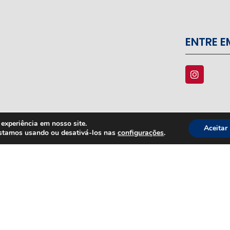
ENTRE 
experiência em nosso site.
Aceitar
estamos usando ou desativá-los nas
configurações
.