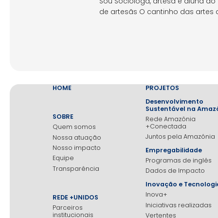
Sou Socióloga, artesã e aluna do
de artesãs O cantinho das artes
HOME
PROJETOS
Desenvolvimento
Sustentável na Amaz
SOBRE
Rede Amazônia
+Conectada
Quem somos
Juntos pela Amazônia
Nossa atuação
Nosso impacto
Empregabilidade
Equipe
Programas de inglês
Transparência
Dados de Impacto
Inovação e Tecnologi
Inova+
REDE +UNIDOS
Iniciativas realizadas
Parceiros
institucionais
Vertentes