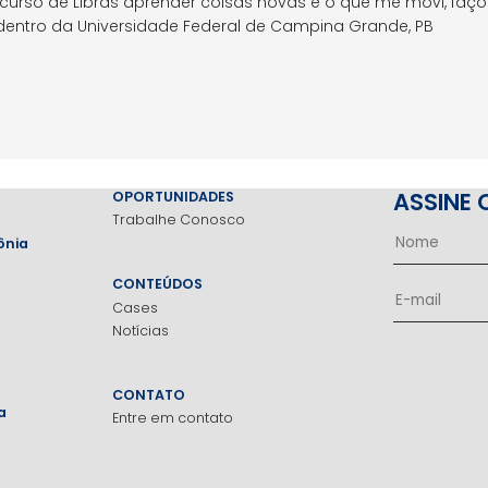
 curso de Libras aprender coisas novas é o que me movi, faç
 dentro da Universidade Federal de Campina Grande, PB
ASSINE 
OPORTUNIDADES
Trabalhe Conosco
ônia
CONTEÚDOS
Cases
Notícias
CONTATO
a
Entre em contato