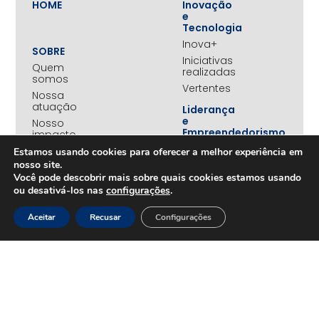
HOME
Inovação
e
Tecnologia
Inova+
SOBRE
Iniciativas
Quem
realizadas
somos
Vertentes
Nossa
atuação
Liderança
e
Nosso
Empreendedorismo
impacto
Empreendedorismo
Equipe
Estamos usando cookies para oferecer a melhor experiência em
Feminino
nosso site.
Transparência
Move+
Você pode descobrir mais sobre quais cookies estamos usando
Social
ou desativá-los nas
configurações
.
Jovens
REDE
Embaixadores
Aceitar
Recusar
Configurações
+UNIDOS
Ações
Parceiros
Emergenciais
institucionais
Unidos
Empresas
pelo RS
associadas
Campanha
Nossos
Yanomami
benefícios