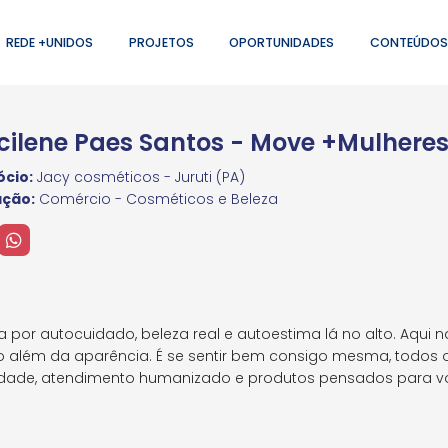
REDE +UNIDOS
PROJETOS
OPORTUNIDADES
CONTEÚDOS
cilene Paes Santos - Move +Mulhere
cio:
Jacy cosméticos - Juruti (PA)
ação:
Comércio - Cosméticos e Beleza
r autocuidado, beleza real e autoestima lá no alto. Aqui n
 além da aparência. É se sentir bem consigo mesma, todos os 
dade, atendimento humanizado e produtos pensados para vo