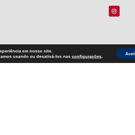
xperiência em nosso site.
Acei
stamos usando ou desativá-los nas
configurações
.