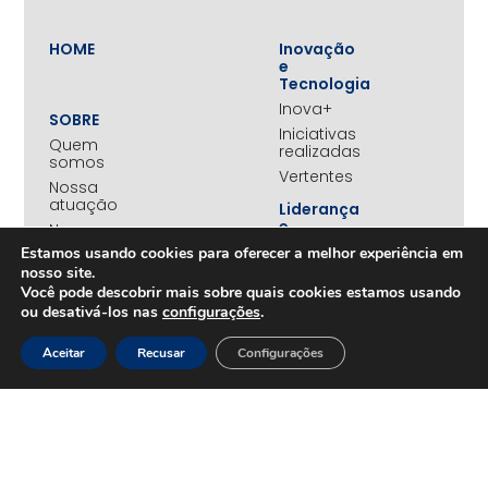
HOME
Inovação
e
Tecnologia
Inova+
SOBRE
Iniciativas
Quem
realizadas
somos
Vertentes
Nossa
atuação
Liderança
e
Nosso
Empreendedorismo
impacto
Estamos usando cookies para oferecer a melhor experiência em
Empreendedorismo
Equipe
nosso site.
Feminino
Você pode descobrir mais sobre quais cookies estamos usando
Transparência
Move+
ou desativá-los nas
configurações
.
Social
Jovens
Aceitar
Recusar
Configurações
REDE
Embaixadores
+UNIDOS
Ações
Parceiros
Emergenciais
institucionais
Unidos
Empresas
pelo RS
associadas