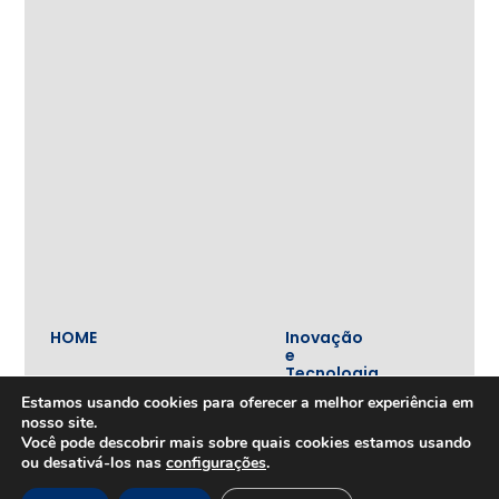
HOME
Inovação
e
Tecnologia
Inova+
Estamos usando cookies para oferecer a melhor experiência em
SOBRE
nosso site.
Iniciativas
Quem
realizadas
Você pode descobrir mais sobre quais cookies estamos usando
somos
ou desativá-los nas
configurações
.
Vertentes
Nossa
atuação