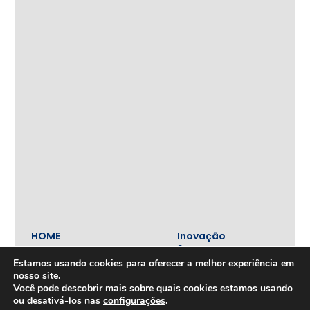
HOME
Inovação
e
Tecnologia
Estamos usando cookies para oferecer a melhor experiência em
Inova+
nosso site.
SOBRE
Você pode descobrir mais sobre quais cookies estamos usando
Iniciativas
Quem
realizadas
ou desativá-los nas
configurações
.
somos