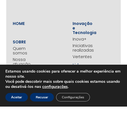
HOME
Inovação
e
Tecnologia
Inova+
SOBRE
Iniciativas
Quem
realizadas
somos
Vertentes
Nossa
atuação
Liderança
e
Nosso
Estamos usando cookies para oferecer a melhor experiência em
Empreendedorismo
impacto
nosso site.
Empreendedorismo
Equipe
Você pode descobrir mais sobre quais cookies estamos usando
Feminino
ou desativá-los nas
configurações
.
Transparência
Move+
Social
Aceitar
Recusar
Configurações
Jovens
REDE
Embaixadores
+UNIDOS
Ações
Parceiros
Emergenciais
institucionais
Unidos