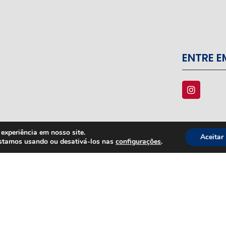
ENTRE 
experiência em nosso site.
Aceitar
estamos usando ou desativá-los nas
configurações
.