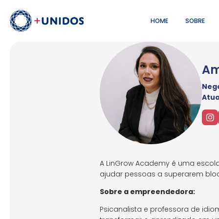
HOME
SOBRE
Am
Negó
Atu
A LinGrow Academy é uma escola
ajudar pessoas a superarem bloq
Sobre a empreendedora:
Psicanalista e professora de id