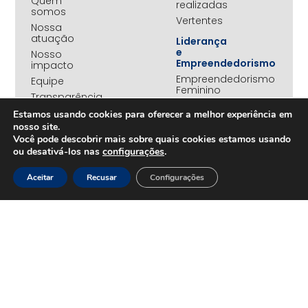
Quem
realizadas
somos
Vertentes
Nossa
atuação
Liderança
e
Nosso
Empreendedorismo
impacto
Empreendedorismo
Equipe
Feminino
Transparência
Move+
Estamos usando cookies para oferecer a melhor experiência em
Social
nosso site.
Jovens
Você pode descobrir mais sobre quais cookies estamos usando
REDE
Embaixadores
ou desativá-los nas
configurações
.
+UNIDOS
Ações
Parceiros
Emergenciais
Aceitar
Recusar
Configurações
institucionais
Unidos
Empresas
pelo RS
associadas
Campanha
Nossos
Yanomami
benefícios
Fundo
Em
UNA+
movimento
OPORTUNIDADES
PROJETOS