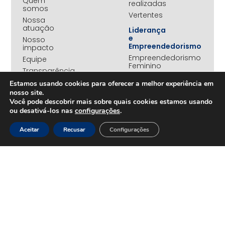
Quem
realizadas
somos
Vertentes
Nossa
atuação
Liderança
e
Nosso
Empreendedorismo
impacto
Empreendedorismo
Equipe
Feminino
Transparência
Move+
Estamos usando cookies para oferecer a melhor experiência em
Social
nosso site.
Jovens
Você pode descobrir mais sobre quais cookies estamos usando
REDE
Embaixadores
ou desativá-los nas
configurações
.
+UNIDOS
Ações
Parceiros
Emergenciais
Aceitar
Recusar
Configurações
institucionais
Unidos
Empresas
pelo RS
associadas
Campanha
Nossos
Yanomami
benefícios
Fundo
Em
UNA+
movimento
OPORTUNIDADES
PROJETOS