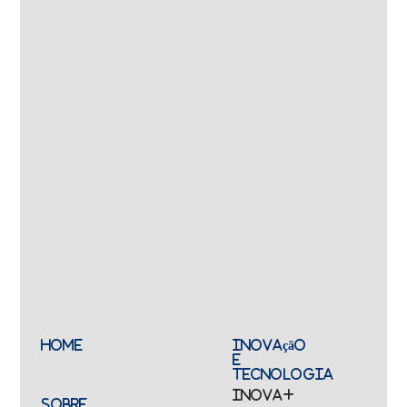
HOME
Inovação
e
Tecnologia
Inova+
SOBRE