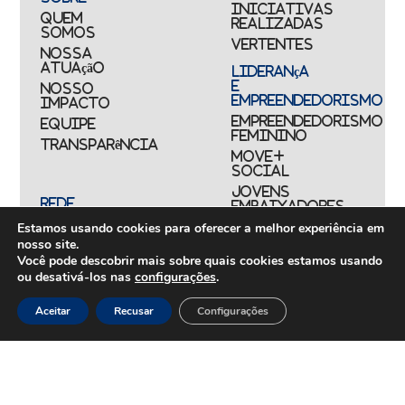
Iniciativas
Quem
realizadas
somos
Vertentes
Nossa
atuação
Liderança
e
Nosso
Empreendedorismo
impacto
Empreendedorismo
Equipe
Feminino
Transparência
Move+
Social
Jovens
REDE
Embaixadores
+UNIDOS
Estamos usando cookies para oferecer a melhor experiência em
Ações
Parceiros
nosso site.
Emergenciais
institucionais
Você pode descobrir mais sobre quais cookies estamos usando
Unidos
Empresas
ou desativá-los nas
configurações
.
pelo
associadas
RS
Nossos
Aceitar
Recusar
Configurações
Campanha
benefícios
Yanomami
Em
Fundo
movimento
UNA+