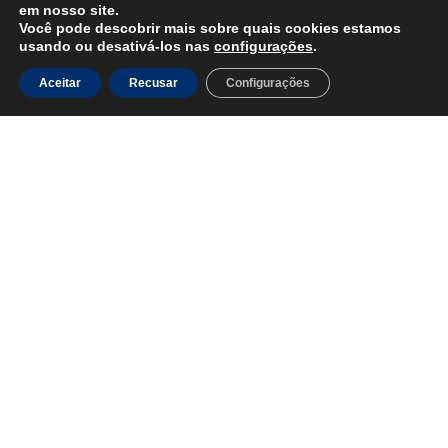
em nosso site.
Você pode descobrir mais sobre quais cookies estamos
usando ou desativá-los nas
configurações
.
NOME DO PROJETO
Aceitar
Recusar
Configurações
Texto opcional de destaque
Lorem ipsum dolor sit amet, consectetur adipisicing
elit, sed do eiusmod tempor incididunt ut labore et
dolore magna aliqua. Ut enim ad minim veniam, quis
nostrud exercitation ullamco laboris nisi ut aliquip ex
ea commodo consequat. Duis aute irure dolor in
reprehenderit in voluptate velit esse cillum dolore eu
fugiat nulla pariatur.
NOME DESTE BLOCO
Lorem ipsum dolor sit amet, consectetur adipisicing elit,
sed do eiusmod tempor incididunt ut labore et dolore
magna aliqua. Ut enim ad minim veniam, quis nostrud
exercitation ullamco laboris nisi ut aliquip ex ea commodo
consequat. Duis aute irure dolor in reprehenderit in
voluptate velit esse cillum dolore eu fugiat nulla pariatur.
Excepteur sint occaecat cupidatat non proident, sunt in