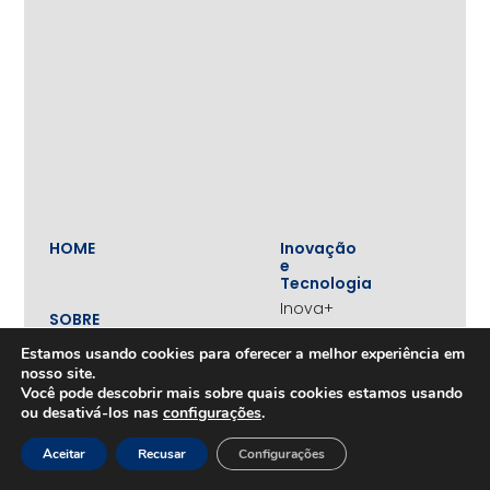
HOME
Inovação
e
Tecnologia
Inova+
SOBRE
Iniciativas
Quem
realizadas
Estamos usando cookies para oferecer a melhor experiência em
somos
nosso site.
Vertentes
Nossa
Você pode descobrir mais sobre quais cookies estamos usando
atuação
Liderança
ou desativá-los nas
configurações
.
e
Nosso
Empreendedorismo
impacto
Aceitar
Recusar
Configurações
Empreendedorismo
Equipe
Feminino