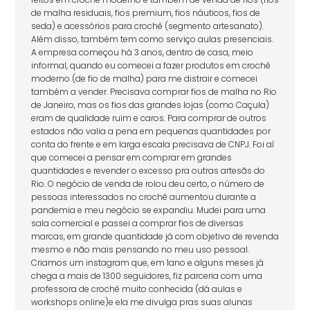
de malha residuais, fios premium, fios náuticos, fios de
seda) e acessórios para crochê (segmento artesanato).
Além disso, também tem como serviço aulas presenciais.
A empresa começou há 3 anos, dentro de casa, meio
informal, quando eu comecei a fazer produtos em crochê
moderno (de fio de malha) para me distrair e comecei
também a vender. Precisava comprar fios de malha no Rio
de Janeiro, mas os fios das grandes lojas (como Caçula)
eram de qualidade ruim e caros. Para comprar de outros
estados não valia a pena em pequenas quantidades por
conta do frente e em larga escala precisava de CNPJ. Foi aí
que comecei a pensar em comprar em grandes
quantidades e revender o excesso pra outras artesãs do
Rio. O negócio de venda de rolou deu certo, o número de
pessoas interessados no crochê aumentou durante a
pandemia e meu negócio se expandiu. Mudei para uma
sala comercial e passei a comprar fios de diversas
marcas, em grande quantidade já com objetivo de revenda
mesmo e não mais pensando no meu uso pessoal.
Criamos um instagram que, em 1ano e alguns meses já
chega a mais de 1300 seguidores, fiz parceria com uma
professora de crochê muito conhecida (dá aulas e
workshops online)e ela me divulga pras suas alunas