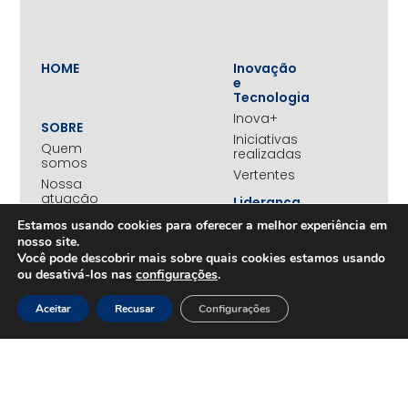
HOME
Inovação
e
Tecnologia
Inova+
SOBRE
Iniciativas
Quem
realizadas
somos
Vertentes
Nossa
atuação
Liderança
e
Nosso
Estamos usando cookies para oferecer a melhor experiência em
Empreendedorismo
impacto
nosso site.
Empreendedorismo
Equipe
Você pode descobrir mais sobre quais cookies estamos usando
Feminino
ou desativá-los nas
configurações
.
Transparência
Move+
Social
Aceitar
Recusar
Configurações
Jovens
REDE
Embaixadores
+UNIDOS
Ações
Parceiros
Emergenciais
institucionais
Unidos
Empresas