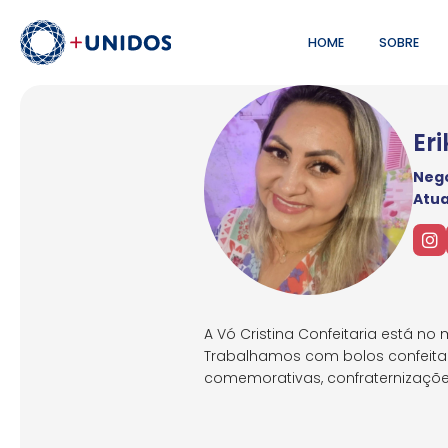
HOME
SOBRE
Er
Negó
Atu
A Vó Cristina Confeitaria está n
Trabalhamos com bolos confeitado
comemorativas, confraternizações