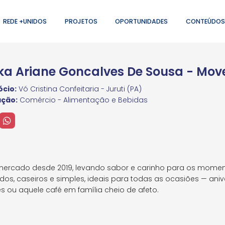
REDE +UNIDOS
PROJETOS
OPORTUNIDADES
CONTEÚDOS
ika Ariane Goncalves De Sousa - Mov
cio:
Vó Cristina Confeitaria - Juruti (PA)
ação:
Comércio - Alimentação e Bebidas
o mercado desde 2019, levando sabor e carinho para os momen
s, caseiros e simples, ideais para todas as ocasiões — anive
 ou aquele café em família cheio de afeto.