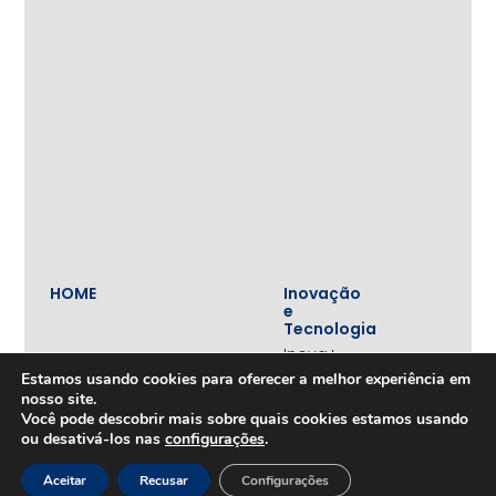
HOME
Inovação
e
Tecnologia
Inova+
SOBRE
Iniciativas
Estamos usando cookies para oferecer a melhor experiência em
Quem
realizadas
nosso site.
somos
Você pode descobrir mais sobre quais cookies estamos usando
Vertentes
Nossa
ou desativá-los nas
configurações
.
atuação
Liderança
e
Nosso
Aceitar
Recusar
Configurações
Empreendedorismo
impacto