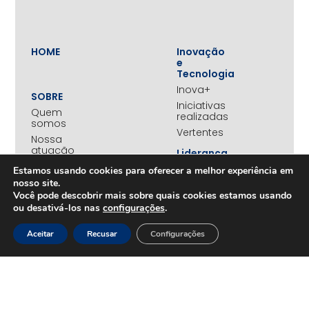
HOME
Inovação
e
Tecnologia
Inova+
SOBRE
Iniciativas
Quem
realizadas
somos
Vertentes
Nossa
atuação
Liderança
e
Nosso
Estamos usando cookies para oferecer a melhor experiência em
Empreendedorismo
impacto
nosso site.
Empreendedorismo
Equipe
Você pode descobrir mais sobre quais cookies estamos usando
Feminino
ou desativá-los nas
configurações
.
Transparência
Move+
Social
Aceitar
Recusar
Configurações
Jovens
REDE
Embaixadores
+UNIDOS
Ações
Parceiros
Emergenciais
institucionais
Unidos
Empresas